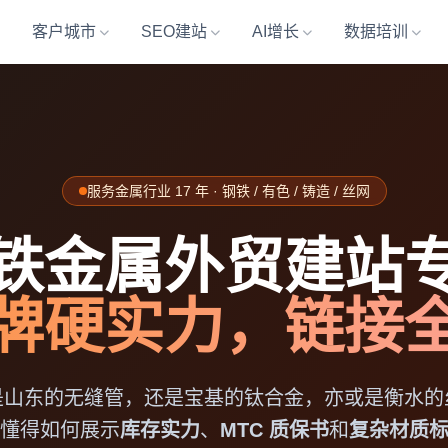
客户城市
SEO建站
AI增长
数据培训
服务金属行业 17 年 · 钢铁 / 有色 / 铸造 / 丝网
铁金属外贸建站
牌硬实力，链接
是山东的无缝管，还是宝基的钛合金，亦或是衡水的
懂得如何展示
库存实力
、
MTC 质保书
和
复杂材质