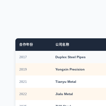
合作年份
公司名称
2017
Duplex Steel Pipes
2019
Yongxin Precision
2021
Tianyu Metal
2022
Jialu Metal