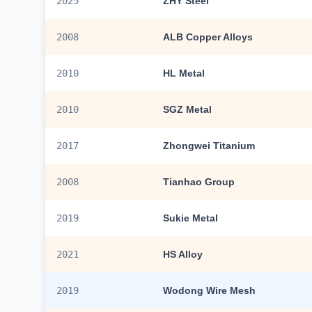
2025
ZHY Steel
2008
ALB Copper Alloys
2010
HL Metal
2010
SGZ Metal
2017
Zhongwei Titanium
2008
Tianhao Group
2019
Sukie Metal
2021
HS Alloy
2019
Wodong Wire Mesh