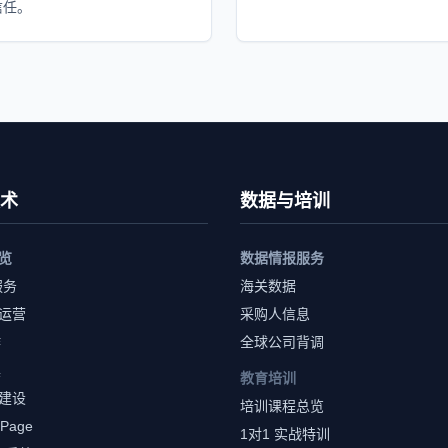
信任。
术
数据与培训
览
数据情报服务
服务
海关数据
运营
采购人信息
作
全球公司背调
具
教育培训
建设
培训课程总览
 Page
1对1 实战特训