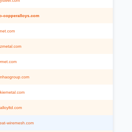
ysteel.com
b-copperalloys.com
met.com
zmetal.com
wmet.com
anhaogroup.com
kiemetal.com
alloyltd.com
eat-wiremesh.com