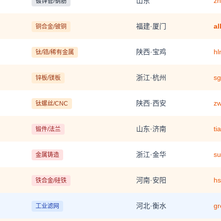
山东
zh
镀锌管/钢筋
福建·厦门
al
铜合金/铍铜
陕西·宝鸡
hl
钛/锆/稀有金属
浙江·杭州
sg
锌板/镁板
陕西·西安
z
钛螺丝/CNC
山东·济南
ti
锻件/法兰
浙江·金华
su
金属铸造
河南·安阳
hs
铁合金/硅铁
河北·衡水
gr
工业滤网