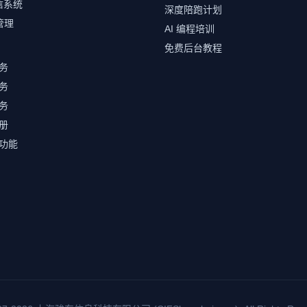
信系统
深度陪跑计划
管理
AI 编程培训
免费后台教程
务
务
务
册
s功能