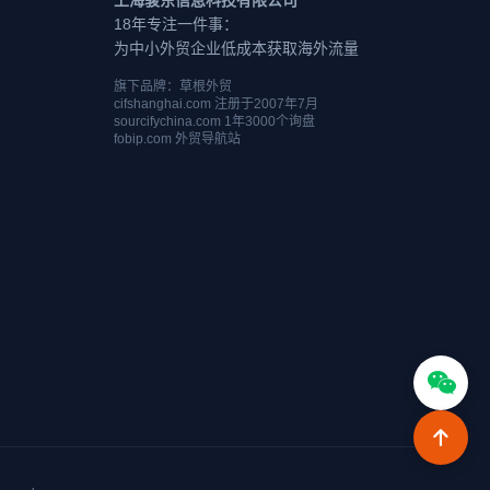
上海骏东信息科技有限公司
18年专注一件事：
为中小外贸企业低成本获取海外流量
旗下品牌：草根外贸
cifshanghai.com 注册于2007年7月
sourcifychina.com 1年3000个询盘
fobip.com 外贸导航站