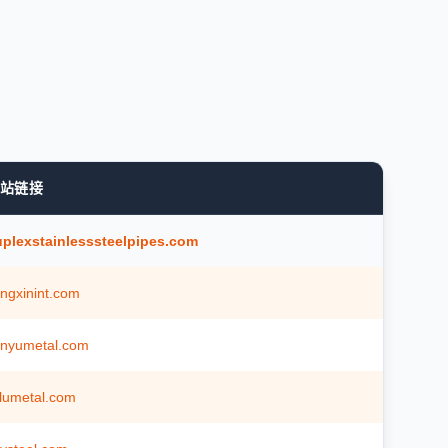
站链接
plexstainlesssteelpipes.com
ngxinint.com
anyumetal.com
alumetal.com