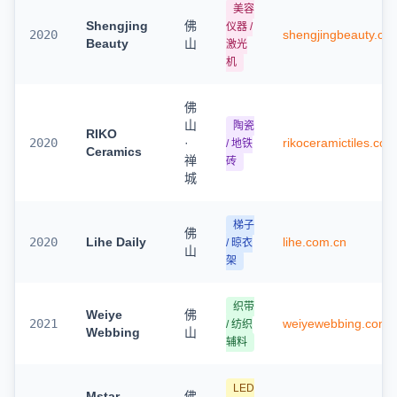
美容
Shengjing
佛
仪器 /
2020
shengjingbeauty.co
Beauty
山
激光
机
佛
山
陶瓷
RIKO
2020
·
rikoceramictiles.com
/ 地铁
Ceramics
禅
砖
城
梯子
佛
2020
Lihe Daily
lihe.com.cn
/ 晾衣
山
架
织带
Weiye
佛
2021
weiyewebbing.com
/ 纺织
Webbing
山
辅料
LED
Mstar
佛