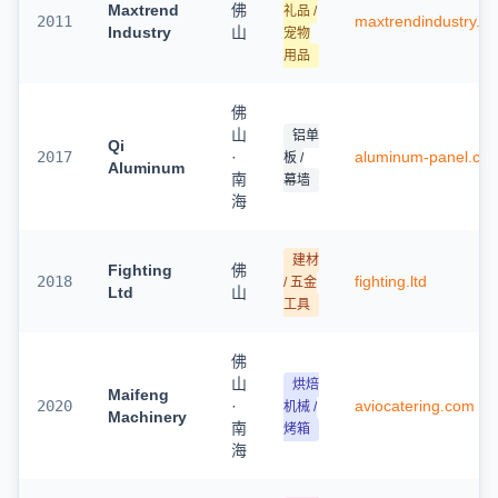
Maxtrend
佛
礼品 /
2011
maxtrendindustry.c
Industry
山
宠物
用品
佛
山
铝单
Qi
2017
·
aluminum-panel.co
板 /
Aluminum
南
幕墙
海
建材
Fighting
佛
2018
fighting.ltd
/ 五金
Ltd
山
工具
佛
山
烘焙
Maifeng
2020
·
aviocatering.com
机械 /
Machinery
南
烤箱
海