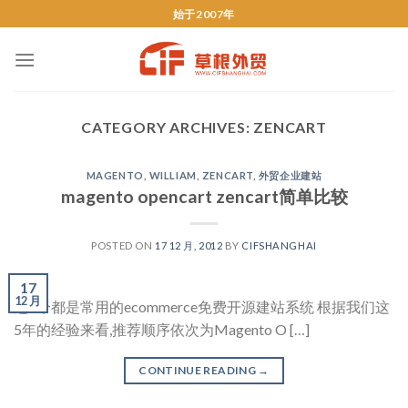
始于2007年
CATEGORY ARCHIVES:
ZENCART
MAGENTO
,
WILLIAM
,
ZENCART
,
外贸企业建站
magento opencart zencart简单比较
POSTED ON
17 12 月, 2012
BY
CIFSHANGHAI
17
12 月
这3个都是常用的ecommerce免费开源建站系统 根据我们这
5年的经验来看,推荐顺序依次为Magento O […]
CONTINUE READING
→