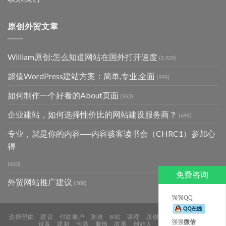
原创外贸文章
William原创:怎么知道网站在国外打开速度
(1,929)
超值WordPress建站方案：简单,专业,全面
(999)
如何制作一个好看的About页面
(963)
企业建站，如何选择性价比的网站建设服务商？
(694)
专业，就是你的内容──内容骇客读书会（CHRC1）参加心
得
(655)
免费咨询
外贸网站推广建议
(588)
强强QQ
选择理由
建议
付款账户
测速
B站
课程
原创
LED
机械
配件
强强
微信
设备
建材
包装
服饰
故事
创始人
博客
关于