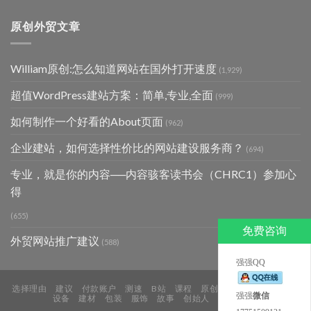
原创外贸文章
William原创:怎么知道网站在国外打开速度
(1,929)
超值WordPress建站方案：简单,专业,全面
(999)
如何制作一个好看的About页面
(962)
企业建站，如何选择性价比的网站建设服务商？
(694)
专业，就是你的内容──内容骇客读书会（CHRC1）参加心
得
(655)
免费咨询
外贸网站推广建议
(588)
强强QQ
选择理由
建议
付款账户
测速
B站
课程
原创
LED
机械
配件
强强
微信
设备
建材
包装
服饰
故事
创始人
博客
关于