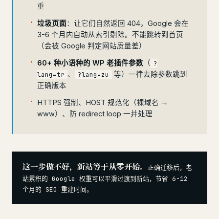
重
垃圾页面
：让它们自然返回 404，Google 会在
3-6 个月内自动从索引剔除。不能跳转到首页
（会被 Google 判定网站质量差）
60+ 种小语种的 WP 老插件参数
（
?
、
等）一律去除参数跳到
lang=tr
?lang=zu
正确版本
HTTPS 强制、HOST 规范化（裸域名 →
www）、防 redirect loop 一并处理
这一步做不好，新站等于从零开始。
正确迁移后，老
站累积的 Google 权重可以平滑过渡到新站，节省 6-12
个月的 SEO 重建时间。