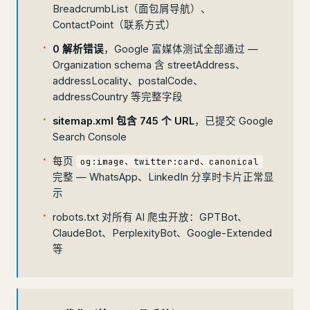
BreadcrumbList（面包屑导航）、
ContactPoint（联系方式）
0 解析错误
，Google 富媒体测试全部通过 —
Organization schema 含 streetAddress、
addressLocality、postalCode、
addressCountry 等完整字段
sitemap.xml 包含 745 个 URL
，已提交 Google
Search Console
每页
og:image、twitter:card、canonical
完整 — WhatsApp、LinkedIn 分享时卡片正常显
示
robots.txt 对所有 AI 爬虫开放：GPTBot、
ClaudeBot、PerplexityBot、Google-Extended
等