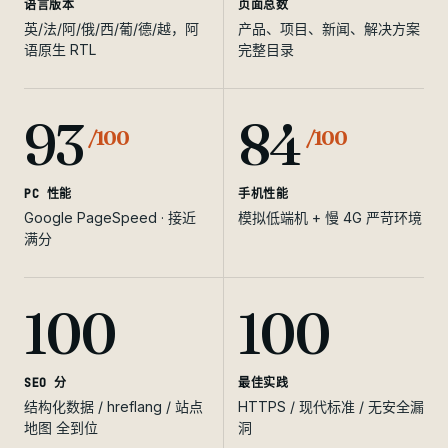
语言版本
页面总数
英/法/阿/俄/西/葡/德/越，阿
产品、项目、新闻、解决方案
语原生 RTL
完整目录
93
84
/100
/100
PC 性能
手机性能
Google PageSpeed · 接近
模拟低端机 + 慢 4G 严苛环境
满分
100
100
SEO 分
最佳实践
结构化数据 / hreflang / 站点
HTTPS / 现代标准 / 无安全漏
地图 全到位
洞