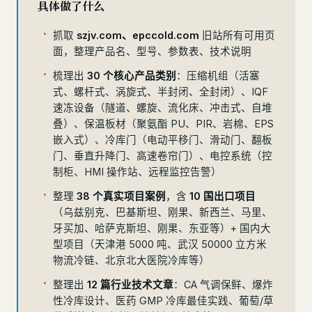
具体做了什么
抓取
szjv.com、epccold.com
旧站所有可用页
面，整理产品名、型号、参数表、技术说明
梳理出
30 个核心产品类别
：压缩机组（活塞
式、螺杆式、涡旋式、半封闭、全封闭）、IQF
速冻设备（隧道、螺旋、流化床、冲击式、自堆
叠）、保温板材（聚氨酯 PU、PIR、岩棉、EPS
嵌入式）、冷库门（电动平移门、滑动门、翻板
门、垂直升降门、高速卷帘门）、电控系统（控
制柜、HMI 操作站、远程监控告警）
整理
38 个真实项目案例
，含
10 国出口项目
（乌兹别克、巴基斯坦、刚果、新西兰、马里、
牙买加、哈萨克斯坦、刚果、东亚等）+ 国内大
型项目（天津港 5000 吨、武汉 50000 立方米
物流冷链、北京北大医院冷库等）
整理出
12 篇行业技术文章
：CA 气调保鲜、爆炸
性冷库设计、医药 GMP 冷库最佳实践、葡萄/草