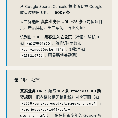
从 Google Search Console 拉出所有被 Google
收录过的旧 URL —
500+ 条
人工筛选出
真实业务旧 URL ~25 条
（吨位项目
页、产品详情、出口案例、行业文章）
识别出
300+ 黑客注入垃圾页
（特征：随机 ID
如
、随机词+参数如
/m029004966
、纯数字如
/convince166?kg=9840
、明显赌博关键词）
/158210726
第二步：处理
真实业务 URL
：编写
102 条 .htaccess 301 跳
转规则
，把老链接精确跳到新站对应页面（如
→
/2000-tons-ca-cold-storage-project/
/projects/ca-1643-cold-
），保住积累多年的 Google 权
storage.html