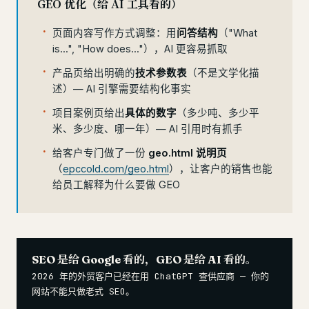
GEO 优化（给 AI 工具看的）
页面内容写作方式调整：用
问答结构
（"What
is...", "How does..."），AI 更容易抓取
产品页给出明确的
技术参数表
（不是文学化描
述）— AI 引擎需要结构化事实
项目案例页给出
具体的数字
（多少吨、多少平
米、多少度、哪一年）— AI 引用时有抓手
给客户专门做了一份
geo.html 说明页
（
epccold.com/geo.html
），让客户的销售也能
给员工解释为什么要做 GEO
SEO 是给 Google 看的，GEO 是给 AI 看的。
2026 年的外贸客户已经在用 ChatGPT 查供应商 — 你的
网站不能只做老式 SEO。