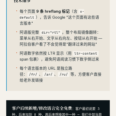
技术细节
每个页面
9 条 hreflang 标记
（含
x-
），告诉 Google "这个页面有这些语
default
言版本"
阿语版完整
，整个布局镜像翻转：
dir="rtl"
菜单从右开始、文字从右向左、按钮从右开始 —
阿拉伯客户看了不会觉得是"翻译过来的网站"
阿语数字依然按 LTR 显示（用
ltr-content
span 包裹），避免阿语阅读习惯下数字倒过来
每个语言版本的 URL 是独立路
径：
、
、
等，方便客户直接
/fr/
/ar/
/ru/
给老外发链接
客户后续新增/修改语言完全免费
：客户最初说要 3
种，后来加到 8 种，再后来想换其中一种 — 我们全部当周