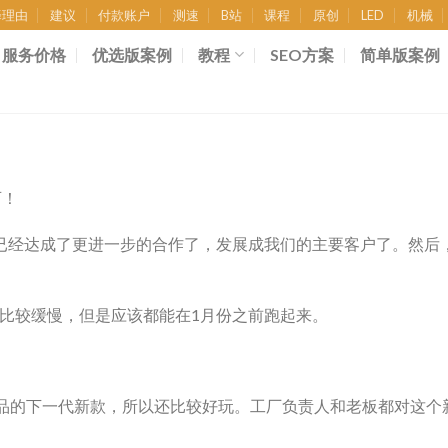
择理由
建议
付款账户
测速
B站
课程
原创
LED
机械
服务价格
优选版案例
教程
SEO方案
简单版案例
可！
已经达成了更进一步的合作了，发展成我们的主要客户了。然后
比较缓慢，但是应该都能在1月份之前跑起来。
品的下一代新款，所以还比较好玩。工厂负责人和老板都对这个