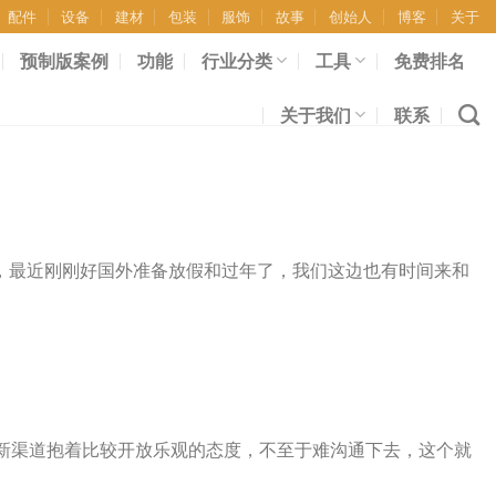
配件
设备
建材
包装
服饰
故事
创始人
博客
关于
预制版案例
功能
行业分类
工具
免费排名
关于我们
联系
，最近刚刚好国外准备放假和过年了，我们这边也有时间来和
新渠道抱着比较开放乐观的态度，不至于难沟通下去，这个就