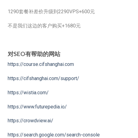
1290套餐补差价升级到2290VPS+600元
不是我们这边的客户购买+1680元
对SEO有帮助的网站
https://course.cifshanghai.com
https://cifshanghai.com/support/
https://wistia.com/
https://www.futurepedia.io/
https://crowdview.ai/
https://search.google.com/search-console